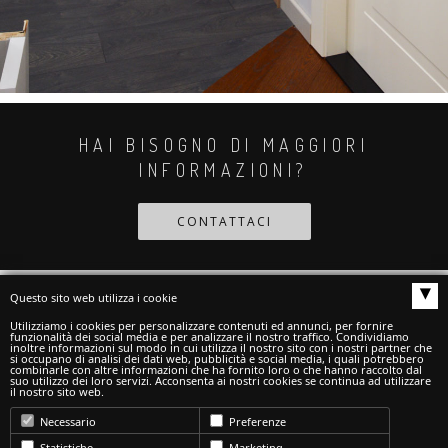
HAI BISOGNO DI MAGGIORI
INFORMAZIONI?
CONTATTACI
▴
Questo sito web utilizza i cookie
Utilizziamo i cookies per personalizzare contenuti ed annunci, per fornire
funzionalità dei social media e per analizzare il nostro traffico. Condividiamo
ARREDOPORTA INFISSI DI SAVORETTI
inoltre informazioni sul modo in cui utilizza il nostro sito con i nostri partner che
FABIOLA
si occupano di analisi dei dati web, pubblicità e social media, i quali potrebbero
combinarle con altre informazioni che ha fornito loro o che hanno raccolto dal
SEDE UNICA - VIA REGINA MARGHERITA,
suo utilizzo dei loro servizi. Acconsenta ai nostri cookies se continua ad utilizzare
il nostro sito web.
322 - S.S. 16 SUD - 62018 PORTO
POTENZA PICENA (MC)
Necessario
Preferenze
TEL.0733.880471 - FAX 0733.881538 -
Statistiche
Marketing